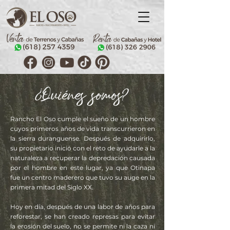
Rancho El Oso cumple el sueño de un hombre
cuyos primeros años de vida
transcurrieron en
la sierra duranguense. Después de adquirirlo,
su propietario inició con el reto de ayudarle a la
naturaleza a recuperar la depredación causada
por el hombre en este lugar, ya que Otinapa
fue un centro maderero que tuvo su auge en la
primera mitad del Siglo XX.
Hoy en día, después de una labor de años para
reforestar, se han creado represas para evitar
la erosión del suelo, no se permite ni la caza ni