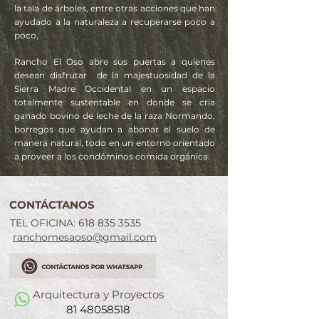
la tala de árboles, entre otras acciones que han
ayudado a la naturaleza a recuperarse poco a
poco,
Rancho El Oso abre sus puertas a quienes
desean disfrutar de la majestuosidad de la
Sierra Madre Occidental en un espacio
totalmente sustentable en donde se cría
ganado bovino de leche de la raza Normando,
borregos que ayudan a abonar el suelo de
manera natural, todo en un entorno orientado
a proveer a los condóminos comida orgánica.
CONTÁCTANOS
TEL OFICINA:
618 835 3535
ranchomesaoso@gmail.com
Arquitectura y Proyectos
81 48058518