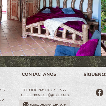
Consulta la Política de Reservas y Cancelación
CONTÁCTANOS
SÍGUENO
M33
TEL OFICINA: 618 835 3535
ranchomesaoso@gmail.com
ngo