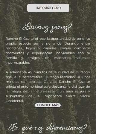
Rancho El Oso te ofrece la oportunidad de tener tu
propio espacio en la sierra de Durango entre
montañas, lagos y cañadas podrás compartir
momentos y experiencias inolvidables con tu
familia y amigos, en escenarios naturales
incomparables.
A solamente 45 minutos de la ciudad de Durango
por la supercarretera Durango-Mazatlán, a unos
minutos del poblado Otinapa, Rancho El Oso te
brinda el entorno ideal para descansar y disfrutar de
la magia de la naturaleza en un área segura y
sustentable de la imponente Sierra Madre
Occidental.
CONOCE MÁS